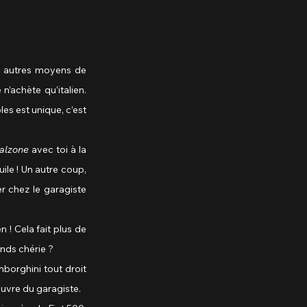
n’achète qu’italien. 
s est unique, c’est 
alzone
 avec toi à la 
ile ! Un autre coup, 
r chez le garagiste 
n ! Cela fait plus de 
nds chérie ?
amborghini tout droit 
œuvre du garagiste.