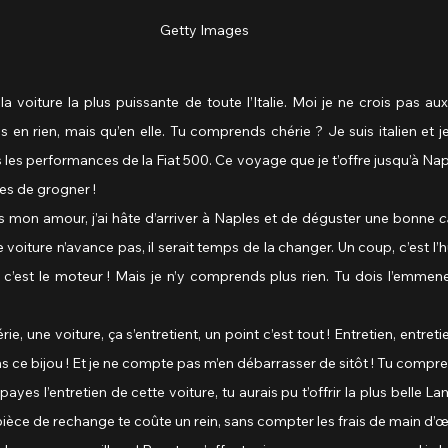
Getty Images
s en rien, mais qu’en elle. Tu comprends chérie ? Je suis italien et je 
les performances de la Fiat 500. Ce voyage que je t’offre jusqu’à Naple
ses de grogner !
as mon amour, j’ai hâte d’arriver à Naples et de déguster une bonne 
c
 voiture n’avance pas, il serait temps de la changer. Un coup, c’est l’hu
 c’est le moteur ! Mais je n’y comprends plus rien. Tu dois l’emmene
érie, une voiture, ça s’entretient, un point c’est tout ! Entretien, entretie
 ce bijou ! Et je ne compte pas m’en débarrasser de sitôt ! Tu compre
u payes l’entretien de cette voiture, tu aurais pu t’offrir la plus belle L
 pièce de rechange te coûte un rein, sans compter les frais de main d’