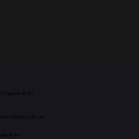
d Kingdom et du
aestro, 1928
lfredo Geday avec un
lie Rolin