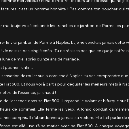
t un homme merveilleux ! Renato m’offre toujours un expresso quand je lu
 les factures, c’est un homme honnête ! Pas comme ton boucher qui te
her m’a toujours sélectionné les tranches de jambon de Parme les plus
montrer le vrai jambon de Parme à Naples. Et je ne vendrais jamais cette
 ! Je ne suis pas cinglé enfin ! Tu ne réalises pas que ce que je t’offre n
 lune de miel après quinze ans de mariage.
n’est pas rien, enfin…
as la sensation de rouler sur la corniche à Naples, tu vas comprendre que 
te Fiat 500. Et nous voilà partis pour déguster les meilleurs mets à Nap
de mettre de l’essence, j’ai chaud !
de l’essence dans sa Fiat 500. Il reprend le volant et bifurque sur l’a
heure de sommeil. Elle ferme les yeux. Alfonso conduit calmement 
ien compris. Il n’abandonnera jamais sa voiture. Elle fait partie de sa
lfonso est allé jusqu’à se marier avec sa Fiat 500. À chaque voyage