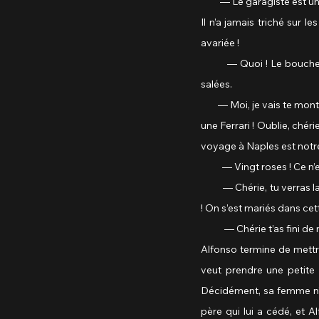
         — Le garagiste es
Il n’a jamais triché sur
avariée !
         — Quoi ! Le bouc
salées.
        — Moi, je vais te 
une Ferrari ! Oublie, chérie
voyage à Naples est notre
          — Vingt roses ! Ce 
          — Chérie, tu verr
! On s’est mariés dans cet
           — Chérie t’as fini 
Alfonso termine de mettre 
veut prendre une petite 
Décidément, sa femme n’a r
père qui lui a cédé, et A