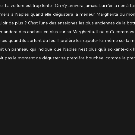
. La voiture est trop lente ! On n’y arrivera jamais. Lui n’en a rien à fai
mera à Naples quand elle dégustera la meilleur Margherita du mond
oir de plus ? C’est l’une des enseignes les plus anciennes de la botte
andera des anchois en plus sur sa Margherita. Il n’a qu’à commande
hois quand ils sortent du feu. Il préfère les rajouter lui-même sur la 
t un panneau qui indique que Naples n’est plus qu’à soixante-dix ki
voit pas le moment de déguster sa première bouchée, comme la premièr