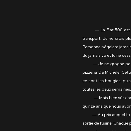
	— La Fiat 500 est la voiture la plus puissante de toute l’Italie. Moi je ne crois pas aux autres moyens de 
transport. Je ne crois plu
Personne n’égalera jamais 
du jamais vu et tu ne ces
         — Je ne grogne p
pizzeria Da Michele. Cette
ce sont les bougies, puis
toutes les deux semaines.
          — Mais bien sûr ch
quinze ans que nous avons
         — Au prix auquel t
sortie de l’usine. Chaque