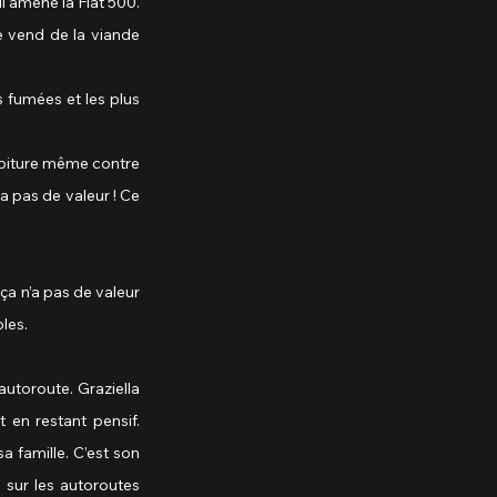
i amène la Fiat 500. 
 vend de la viande 
 fumées et les plus 
 voiture même contre 
’a pas de valeur ! Ce 
ça n’a pas de valeur 
les.
utoroute. Graziella 
en restant pensif. 
 famille. C’est son 
 sur les autoroutes 