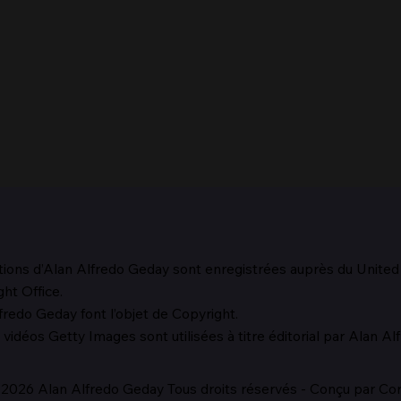
tions d’Alan Alfredo Geday sont enregistrées auprès du Unite
Le m
ht Office.
redo Geday font l’objet de Copyright.
La méfiance de Laocoon
vidéos Getty Images sont utilisées à titre éditorial par Alan A
2026 Alan Alfredo Geday Tous droits réservés - Conçu par Cora