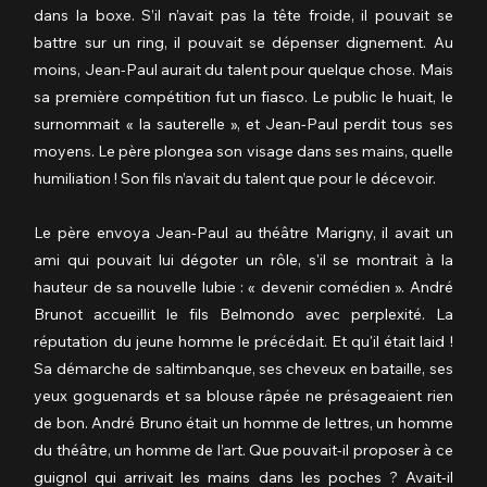
dans la boxe. S’il n’avait pas la tête froide, il pouvait se 
battre sur un ring, il pouvait se dépenser dignement. Au 
moins, Jean-Paul aurait du talent pour quelque chose. Mais 
sa première compétition fut un fiasco. Le public le huait, le 
surnommait « la sauterelle », et Jean-Paul perdit tous ses 
moyens. Le père plongea son visage dans ses mains, quelle 
humiliation ! Son fils n’avait du talent que pour le décevoir.
Le père envoya Jean-Paul au théâtre Marigny, il avait un 
ami qui pouvait lui dégoter un rôle, s'il se montrait à la 
hauteur de sa nouvelle lubie : « devenir comédien ». André 
Brunot accueillit le fils Belmondo avec perplexité. La 
réputation du jeune homme le précédait. Et qu'il était laid ! 
Sa démarche de saltimbanque, ses cheveux en bataille, ses 
yeux goguenards et sa blouse râpée ne présageaient rien 
de bon. André Bruno était un homme de lettres, un homme 
du théâtre, un homme de l’art. Que pouvait-il proposer à ce 
guignol qui arrivait les mains dans les poches ? Avait-il 