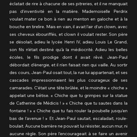
éclatait de rire à chacune de ses pitreries, et il ne manquait 
pas d’inventivité en la matière. Mademoiselle Perdrix 
voulait mater ce bon à rien au menton en galoche et à la 
bouche en tirelire. Mais en vain, il avait l’air d’un clown, avec 
ses cheveux ébouriffés, et clown il voulait rester. Son père 
se désolait, adieu le lycée Henri IV, adieu Louis Le Grand, 
son fils n’était destiné qu’à la médiocrité. Adieu les belles 
écoles, le fils prodige dont il avait rêvé. Jean-Paul 
débordait d’énergie, et il n’en faisait rien qui vaille. Au sortir 
des cours, Jean-Paul osait tout, la rue lui appartenait, et ses 
cascades impressionnaient les plus courageux de ses 
camarades. C’était une tête brûlée, et le moindre « chiche » 
appelait une bêtise. « Chiche que tu grimpes sur la statue 
de Catherine de Médicis ! » « Chiche que tu sautes dans la 
fontaine ! » « Chiche que tu fais rouler la poubelle jusqu’en 
bas de l’avenue ! » Et Jean-Paul sautait, escaladait, roule-
boulait. Aucune barrière ne pouvait lui résister, aucun mur, ni 
aucune règle. Son père l’encourageait à se faire un avenir 