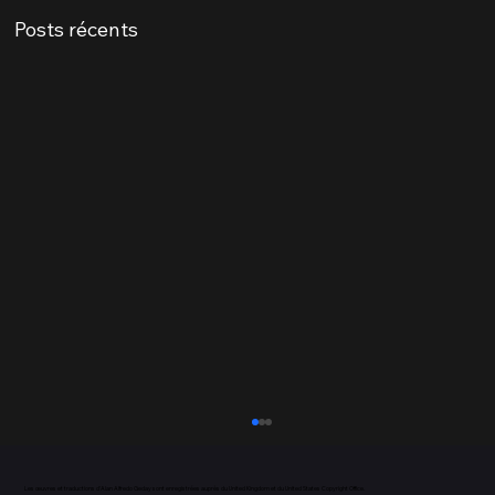
Posts récents
Les œuvres et traductions d’Alan Alfredo Geday sont enregistrées auprès du United Kingdom et du United States Copyright Office.