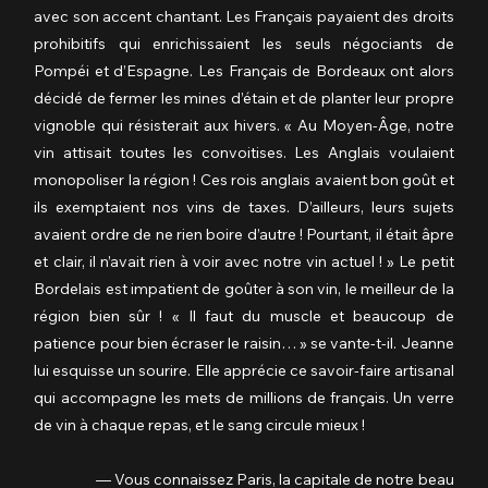
avec son accent chantant. Les Français payaient des droits 
prohibitifs qui enrichissaient les seuls négociants de 
Pompéi et d’Espagne. Les Français de Bordeaux ont alors 
décidé de fermer les mines d’étain et de planter leur propre 
vignoble qui résisterait aux hivers. « Au Moyen-Âge, notre 
vin attisait toutes les convoitises. Les Anglais voulaient 
monopoliser la région ! Ces rois anglais avaient bon goût et 
ils exemptaient nos vins de taxes. D’ailleurs, leurs sujets 
avaient ordre de ne rien boire d’autre ! Pourtant, il était âpre 
et clair, il n’avait rien à voir avec notre vin actuel ! » Le petit 
Bordelais est impatient de goûter à son vin, le meilleur de la 
région bien sûr ! « Il faut du muscle et beaucoup de 
patience pour bien écraser le raisin… » se vante-t-il. Jeanne 
lui esquisse un sourire. Elle apprécie ce savoir-faire artisanal 
qui accompagne les mets de millions de français. Un verre 
de vin à chaque repas, et le sang circule mieux !
                  — Vous connaissez Paris, la capitale de notre beau 