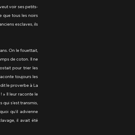
veut voir ses petits-
 que tous les noirs 
nciens esclaves, ils 
s. On le fouettait, 
amps de coton. Il ne 
tait pour trier les 
aconte toujours les 
it le proverbe à La 
» Il leur raconte le 
 qui s’est transmis, 
oi qu’il advienne 
avage, il avait été 