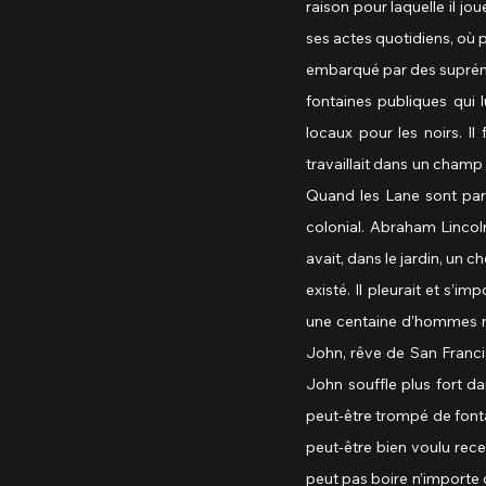
raison pour laquelle il jou
ses actes quotidiens, où pe
embarqué par des suprémat
fontaines publiques qui l
locaux pour les noirs. Il
travaillait dans un champ
Quand les Lane sont part
colonial. Abraham Lincoln
avait, dans le jardin, un c
existé. Il pleurait et s’i
une centaine d’hommes noir
John, rêve de San Francis
John souffle plus fort d
peut-être trompé de fonta
peut-être bien voulu rece
peut pas boire n’importe où