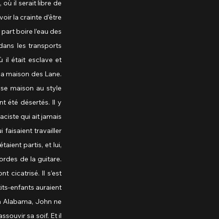
ù il serait libre de 
ir la crainte d’être 
art boire l’eau des 
dans les transports 
il était esclave et 
la maison des Lane. 
se maison au style 
 été désertés. Il y 
ciste qui ait jamais 
aisaient travailler 
ient partis, et lui, 
rdes de la guitare. 
 cicatrisé. Il s’est 
its-enfants auraient 
en Alabama, John ne 
ouvir sa soif. Et il 