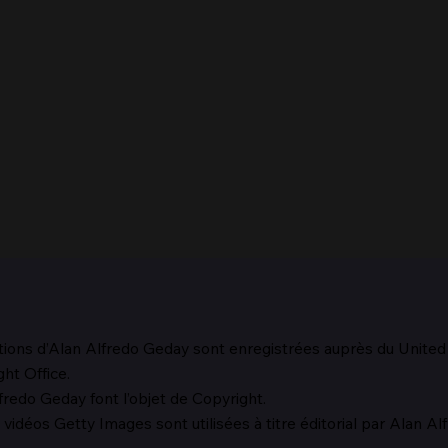
tions d’Alan Alfredo Geday sont enregistrées auprès du Unite
Le m
ht Office.
redo Geday font l’objet de Copyright.
La méfiance de Laocoon
vidéos Getty Images sont utilisées à titre éditorial par Alan A