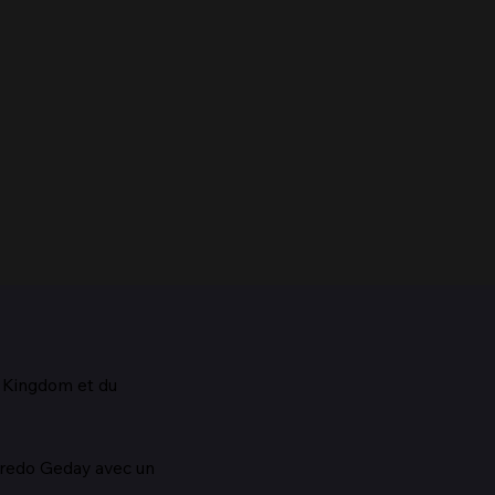
d Kingdom et du
aestro, 1928
lfredo Geday avec un