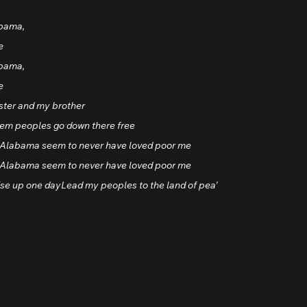
abama, 
e
abama, 
e
ister and my brother
hem peoples go down there free
a, Alabama seem to never have loved poor me
a, Alabama seem to never have loved poor me
ise up one dayLead my peoples to the land of pea'