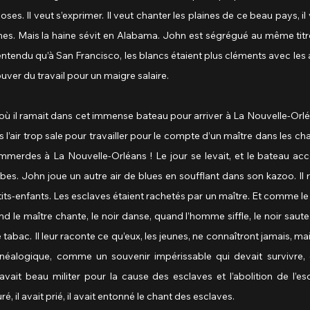
es. Il veut s’exprimer. Il veut chanter les plaines de ce beau pays, il 
lines. Mais la haine sévit en Alabama. John est ségrégué au même titre
a entendu qu’à San Francisco, les blancs étaient plus cléments avec les a
ouver du travail pour un maigre salaire.
où il ramait dans cet immense bateau pour arriver à La Nouvelle-Orléan
as l’air trop sale pour travailler pour le compte d’un maître dans les ch
emmerdes à La Nouvelle-Orléans ! Le jour se levait, et le bateau accos
es. John joue un autre air de blues en soufflant dans son kazoo. Il r
ts-enfants. Les esclaves étaient rachetés par un maître. Et comme le d
 le maître chante, le noir danse, quand l’homme siffle, le noir saute ! 
abac. Il leur raconte ce qu’eux, les jeunes, ne connaîtront jamais, mais
alogique, comme un souvenir impérissable qui devait survivre, qu
ait beau militer pour la cause des esclaves et l’abolition de l’escl
é, il avait prié, il avait entonné le chant des esclaves.