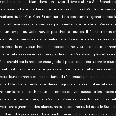
e du blues en soufflant dans son kazoo. Il rêve d’aller à San Francisco, o
rsonne ne lui reprocherait d’être noir, où il pourrait s’endormir sans avo
istes du Ku Klux Klan. Et pourtant, il n’a pas commis grand-chose à p
ui sont réservées, envoyer ses petits-enfants à l’école et s’asseoir 
 fut un temps où John n’avait pas droit à tout ça. Il fut un temps où 
 de coton au service de son maître Lane. Il se souviendra toujours de 
is vers de nouveaux horizons, personne ne voulait de cette immen
 avait été assassiné, les champs de coton n’existaient plus et avaient
hêne envahi par la mousse espagnole. Il pense que c’est l’arbre le plus ra
mposait tout comme les Lane qui avaient vécu dans cette maison et qui f
s, leurs femmes et leurs enfants. Il n’en restait plus rien. Les Lane éta
co. Et le chêne centenaire pleure toujours au son du blues et des co
ans son kazoo
.
 Il est heureux. Le temps est vite passé, et les traces ont
ine à maintes reprises, car c’est un 
colored
 comme ils disent. Ses pet
voir l’enseignement des blancs, mais ils sont noirs. Ici dans le Sud, 
. Il est obligé de se rendre à une fontaine publique pour noirs afin d’ass