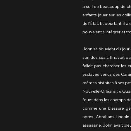
a soif de beaucoup de chos
enfants jouer sur les col
de l’État. Et pourtant, il 
pouvaient s’intégrer et tr
John se souvient du jour 
son dos suait. Il n’avait p
fallait pas chercher les 
esclaves venus des Caraïb
mêmes histoires à ses peti
Nouvelle-Orléans : « Quand
fouet dans les champs de t
comme une blessure géné
après. Abraham Lincoln av
assassiné. John avait pleur