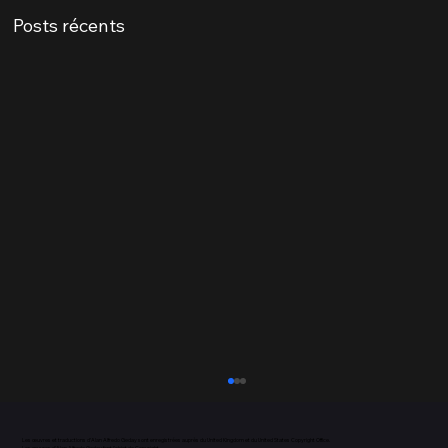
Posts récents
Les œuvres et traductions d’Alan Alfredo Geday sont enregistrées auprès du United Kingdom et du United States Copyright Office.