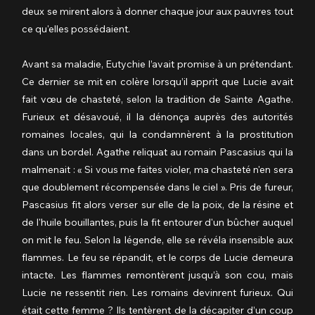
deux se mirent alors à donner chaque jour aux pauvres tout 
ce qu'elles possédaient.
Avant sa maladie, Eutychie l’avait promise à un prétendant. 
Ce dernier se mit en colère lorsqu’il apprit que Lucie avait 
fait vœu de chasteté, selon la tradition de Sainte Agathe. 
Furieux et désavoué, il la dénonça auprès des autorités 
romaines locales, qui la condamnèrent à la prostitution 
dans un bordel. Agathe reliquat au romain Pascasius qui la 
malmenait : « Si vous me faites violer, ma chasteté n'en sera 
que doublement récompensée dans le ciel ». Pris de fureur, 
Pascasius fit alors verser sur elle de la poix, de la résine et 
de l'huile bouillantes, puis la fit entourer d'un bûcher auquel 
on mit le feu. Selon la légende, elle se révéla insensible aux 
flammes. Le feu se répandit, et le corps de Lucie demeura 
intacte. Les flammes remontèrent jusqu’à son cou, mais 
Lucie ne ressentit rien. Les romains devinrent furieux. Qui 
était cette femme ? Ils tentèrent de la décapiter d’un coup 