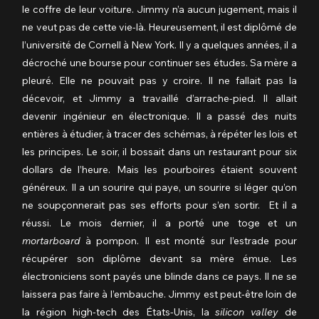
le coffre de leur voiture. Jimmy n’a aucun jugement, mais il 
ne veut pas de cette vie-là. Heureusement, il est diplômé de 
l’université de Cornell à New York. Il y a quelques années, il a 
décroché une bourse pour continuer ses études. Sa mère a 
pleuré. Elle ne pouvait pas y croire. Il ne fallait pas la 
décevoir, et Jimmy a travaillé d’arrache-pied. Il allait 
devenir ingénieur en électronique. Il a passé des nuits 
entières à étudier, à tracer des schémas, à répéter les lois et 
les principes. Le soir, il bossait dans un restaurant pour six 
dollars de l’heure. Mais les pourboires étaient souvent 
généreux. Il a un sourire qui paye, un sourire si léger qu’on 
ne soupçonnerait pas ses efforts pour s’en sortir.  Et il a 
réussi. Le mois dernier, il a porté une toge et un 
mortarboard
 à pompon. Il est monté sur l’estrade pour 
récupérer son diplôme devant sa mère émue. Les 
électroniciens sont payés une blinde dans ce pays. Il ne se 
laissera pas faire à l’embauche. Jimmy est peut-être loin de 
la région high-tech des États-Unis, la 
silicon valley
 de 