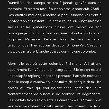
fourmilière des camps restera à jamais gravée dans sa 
mémoire. Et restera tatoué sur son bras le matricule 78651. 
Des chiffres maudits, à même la peau. Simone Veil tient à 
photographier l’instant. On est à l’aube du vingt unièmes 
siècles et les générations futures ont besoin de son 
témoignage. « Quoi de mieux qu’une colombe ? » lui avait 
proposé Micheline Pelletier lors de leur entretien 
téléphonique. Il ne faut pas décevoir Simone Veil. C’est une 
statue de marbre, blanche et lisse comme une colombe.
Alors, elle est où cette colombe ? Simone Veil attend 
patiemment l’arrivée de la photographe. Elle est en retard. 
La rescapée replonge dans ses pensées. L’arrivée nocturne 
dans le camp d’Auschwitz, la brutalité de chaque détail, les 
portes du train qui coulissaient enfin, après des jours 
d’enfermement, de puanteur, de promiscuité dégradante. 
Les soldats froids et violents. Ils criaient « 
Raus ! Raus
 ! », et 
leur voix se mêlaient à l’aboiement des chiens.  Le froid 