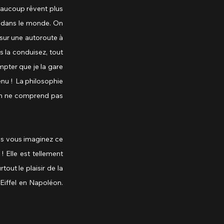
eaucoup rêvent plus 
e dans le monde. On 
 sur une autoroute à 
 la conduisez, tout 
mpter que je la gare 
u !  La philosophie 
on ne comprend pas 
s vous imaginez ce 
 Elle est tellement 
ut le plaisir de la 
Eiffel en Napoléon. 