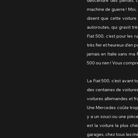
descendre des pentes, ci
machine de guerre ! Moi, F
disent que cette voiture
autoroutes, qui gravit tr
Fiat 500, c’est pour les 
très fier et heureux d’en 
jamais en Italie sans ma F
500 ou rien ! Vous compr
La Fiat 500, c’est avant to
des centaines de voitures
voitures allemandes et fra
Une Mercedes coûte trop c
y a un souci ou une pièce 
est la voiture la plus ch
garages, chez tous les mé