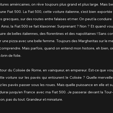
ures américaines, on rêve toujours plus grand et plus large. Mais b
une Fiat 500. La Fiat 500, cette voiture italienne, s’est bien exporté
les grecques, sur des routes entre falaises et mer. On peut la conduire
 Ainsi, la Fiat 500 se fait klaxonner. Surprenant ? Non ? Et quand vous
ire de belles italiennes, des florentines et des napolitaines ! Sans co
 une pizza avec une belle femme. Toujours des Margheritas sur le men
à comprendre. Mais parfois, quand on entend mon histoire, eh bien, 
 brin de folie.
utour du Colisée de Rome, en vainqueur, en empereur. Est-ce que vou
te voiture sur les pavés qui entourent le Colisée ? Quelle merveille !
les pavés passer sous les roues. Mais quelle puissance en elle et surto
nduirai jusqu’en France avec ma Fiat 500. Je passerai devant la Tour-
n, pas du tout. Grandeur et miniature.