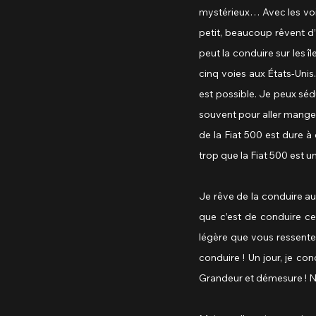
mystérieux… Avec les voit
petit, beaucoup rêvent d’
peut la conduire sur les î
cinq voies aux États-Unis.
est possible. Je peux sédu
souvent pour aller manger
de la Fiat 500 est dure 
trop que la Fiat 500 est un
Je rêve de la conduire a
que c’est de conduire cet
légère que vous ressentez 
conduire ! Un jour, je co
Grandeur et démesure ! No