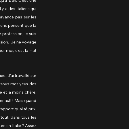
’à Bari. C’est une 
y a des Italiens qui 
avance pas sur les 
iens pensent que la 
profession, je suis 
ssion.  Je ne voyage 
r moi, c’est la Fiat 
. J’ai travaillé sur 
r sous mes yeux des 
e et la moins chère. 
enault ! Mais quand 
pport qualité prix, 
tout, dans tous les 
e en Italie ? Assez 