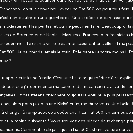
rculer en Toscane, avancer dans les ruelles de Naples, arriver jusqu
rancesco, j’en suis convaincu. Avec une Fiat 500, on peut tout faire. Il 
 n’est rien d’autre qu’une guimbarde. Une espèce de carcasse qui n’
ès modestement les pentes, et qui ne peut rien faire. Beaucoup d’Ital
ruelles de Florence et de Naples. Mais, moi, Francesco, mécanicien de 
posséder une. Elle est ma vie, elle est mon cœur battant, elle est ma pa
iat 500. Je ne prends jamais le train. Et le bateau encore moins !  Pou
enez ?
ut appartenir à une famille. C’est une histoire qui mérite d’être expliquée
 depuis que j’ai commencé ma carrière de mécanicien. J’ai vu défile
nçaises. Et ces Italiens cherchent toujours la voiture la plus puissant
her, alors pourquoi pas une BMW. Enfin, me direz-vous ! Une belle R
à changer, à remplacer, cela coûte cher ! La Fiat 500, en termes de ra
ère et la moins puissante ! Vous trouvez des pièces de rechange par
caniciens. Comment expliquer que la Fiat 500 est une voiture convoité