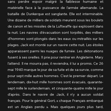
sans perdre espoir malgré la faiblesse humaine et 
matérielle face à la puissance de l’armée allemande. La 
bataille de Dunkerque est sanglante. Elle est interminable. 
Une dizaine de milliers de soldats meurent sous les boulets 
de canon et les missiles de la Luftwaffe qui explosent dans 
la nuit. Les navires d'évacuation sont torpillés, des milliers 
d’hommes sont plongés dans les eaux ou mitraillés sur les 
plages. Jack est monté sur un navire cette nuit. Les étoiles 
apparaissent parmi les nuages de fumée. Les détonations 
fusent à ses oreilles. Il prie pour rentrer en Angleterre. Mary 
l’attend. Il ne mourra pas, il reviendra, il lui a promis. Ce 26 
mai 1940 marque le jour de sa fuite et de sa survie, comme 
pour sept mille autres hommes. C’est le premier départ. Le 
lendemain, dix-huit mille hommes sont évacués, quarante-
sept mille le surlendemain, et cinquante-quatre mille le jour 
d’après. Dans le navire de Jack, il n’y a aucun soldat 
français. Pour le général Gort, « chaque Français embarqué 
est un Anglais perdu ». Mais quelques jours plus tard, 