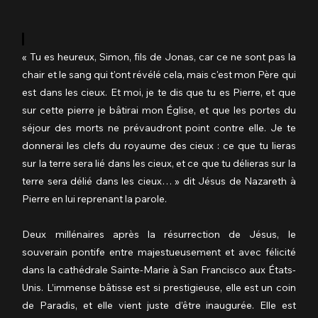
« Tu es heureux, Simon, fils de Jonas, car ce ne sont pas la 
chair et le sang qui t'ont révélé cela, mais c'est mon Père qui 
est dans les cieux. Et moi, je te dis que tu es Pierre, et que 
sur cette pierre je bâtirai mon Église, et que les portes du 
séjour des morts ne prévaudront point contre elle. Je te 
donnerai les clefs du royaume des cieux : ce que tu lieras 
sur la terre sera lié dans les cieux, et ce que tu délieras sur la 
terre sera délié dans les cieux… » dit Jésus de Nazareth à 
Pierre en lui reprenant la parole.
Deux millénaires après la résurrection de Jésus, le 
souverain pontife entre majestueusement et avec félicité 
dans la cathédrale Sainte-Marie à San Francisco aux États-
Unis. L’immense bâtisse est si prestigieuse, elle est un coin 
de Paradis, et elle vient juste d’être inaugurée. Elle est 