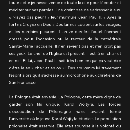
toute cette jeunesse venue de toute la cité pour l’écouter et 
méditer sur ses paroles. Il ne craint pas de s’adresser à eux. 
« N’ayez pas peur ! » leur murmure Jean Paul II. « Ayez la 
foi ! » « Croyez en Dieu » Des larmes coulent sur les visages, 
et les bambins pleurent. Il arrive derrière l’autel finement 
dressé pour l’occasion où le recteur de la cathédrale 
Sainte-Marie l’accueille. Il n’en revient pas et n’en croit pas 
ses yeux. Le chef de l’Eglise est présent. Il est là en chair et 
en os ! Et lui, Jean Paul II, sait très bien ce que ça veut dire 
d’être là en « chair et en os » ! Des souvenirs lui traversent 
l’esprit alors qu’il s’adresse au microphone aux chrétiens de 
San Francisco.  
La Pologne était envahie. La Pologne, cette mère digne de 
garder son fils unique, Karol Wojtyła. Les forces 
d'occupation de l'Allemagne nazie avaient fermé 
l'université où le jeune Karol Wojtyła étudiait. La population 
polonaise était asservie. Elle était soumise à la volonté du 