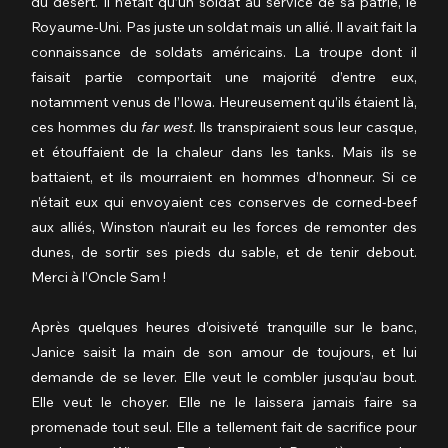
du désert. Il n’était qu’un soldat au service de sa patrie, le 
Royaume-Uni. Pas juste un soldat mais un allié. Il avait fait la 
connaissance de soldats américains. La troupe dont il 
faisait partie comportait une majorité d’entre eux, 
notamment venus de l’Iowa. Heureusement qu’ils étaient là, 
ces hommes du 
far west
. Ils transpiraient sous leur casque, 
et étouffaient de la chaleur dans les tanks. Mais ils se 
battaient, et ils mourraient en hommes d’honneur. Si ce 
n’était eux qui envoyaient ces conserves de corned-beef 
aux alliés, Winston n’aurait eu les forces de remonter des 
dunes, de sortir ses pieds du sable, et de tenir debout. 
Merci à l’Oncle Sam !
Après quelques heures d’oisiveté tranquille sur le banc, 
Janice saisit la main de son amour de toujours, et lui 
demande de se lever. Elle veut le combler jusqu’au bout. 
Elle veut le choyer. Elle ne le laissera jamais faire sa 
promenade tout seul. Elle a tellement fait de sacrifice pour 