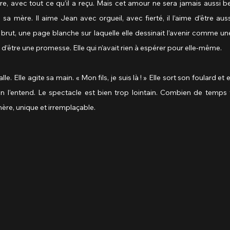
e, avec tout ce qu’il a reçu. Mais cet amour ne sera jamais aussi bea
a mère. Il aime Jean avec orgueil, avec fierté, il l’aime d’être auss
t brut, une page blanche sur laquelle elle dessinait l’avenir comme u
 d’être une promesse. Elle qui n’avait rien à espérer pour elle-même.
alle. Elle agite sa main. « Mon fils, je suis là ! » Elle sort son foulard et
 l’entend. Le spectacle est bien trop lointain. Combien de temps va
ère, unique et irremplaçable.