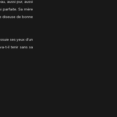
u, aussi pur, aussi 
i parfaite. Sa mère 
ne diseuse de bonne 
 essuie ses yeux d’un 
-t-il tenir sans sa 