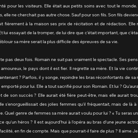
é pour les visiteurs. Elle était aux petits soins avec tout le monde. 
 elle ne cherchait pas autre chose. Sauf pour son fils. Son fils deviendrai
t fièrement à la maison ses prix de récitation et de rédaction. Elle 
Et lui essayait de la tromper, de lui dire que c’était important, que c’éta
’éblouir sa mère serait la plus difficile des épreuves de sa vie.
te pas deux fois. Romain ne suit pas vraiment le spectacle. Ses pens
amoureux, le pays dont il est fier. Il regrette sa mère. Et la vie contin
tenant ? Parfois, il y songe, rejoindre les bras réconfortants de sa mè
out emporté pour lui. Elle a tout sacrifié pour son Romain. Et lui ? Qu’aur
 de son succès ? Elle aurait été fière peut-être, mais elle aurait trou
le s’enorgueillissait des jolies femmes qu’il fréquentait, mais de là à
re. Quel genre de femmes sa mère aurait voulu pour lui ? « Tu seras un hé
-ce qu’un héros ? Il est aujourd’hui à l’opéra au bras d’une jeune actri
facilité, en fin de compte. Mais que pourrait-il faire de plus ? Il aime J