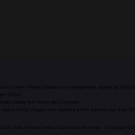
tions d’Alan Alfredo Geday sont enregistrées auprès du Unite
Le m
ht Office.
redo Geday font l’objet de Copyright.
La méfiance de Laocoon
vidéos Getty Images sont utilisées à titre éditorial par Alan A
2026 Alan Alfredo Geday Tous droits réservés - Conçu par Cora