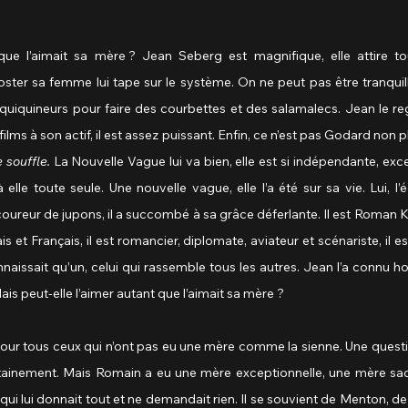
 que l’aimait sa mère ? Jean Seberg est magnifique, elle attire to
ster sa femme lui tape sur le système. On ne peut pas être tranquilles
enquiquineurs pour faire des courbettes et des salamalecs. Jean le re
s films à son actif, il est assez puissant. Enfin, ce n’est pas Godard non 
 souffle. 
La Nouvelle Vague lui va bien, elle est si indépendante, excent
lle toute seule. Une nouvelle vague, elle l’a été sur sa vie. Lui, l’éc
coureur de jupons, il a succombé à sa grâce déferlante. Il est Roman
ais et Français, il est romancier, diplomate, aviateur et scénariste, il 
naissait qu’un, celui qui rassemble tous les autres. Jean l’a connu ho
ais peut-elle l’aimer autant que l’aimait sa mère ?
pour tous ceux qui n’ont pas eu une mère comme la sienne. Une questi
ainement. Mais Romain a eu une mère exceptionnelle, une mère sacrif
 lui donnait tout et ne demandait rien. Il se souvient de Menton, de l’