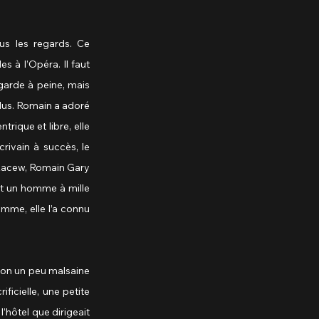
us les regards. Ce 
 à l’Opéra. Il faut 
garde à peine, mais 
plus. Romain a adoré 
rique et libre, elle 
rivain à succès, le 
 Kacew, Romain Gary 
est un homme à mille 
mme, elle l’a connu 
on un peu malsaine 
icielle, une petite 
hôtel que dirigeait 