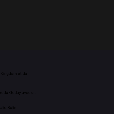
d Kingdom et du
aestro, 1928
lfredo Geday avec un
lie Rolin