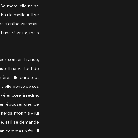
Sa mère, elle ne se 
t le meilleur. Il se 
ne s’enthousiasmait 
it une réussite, mais 
ées sont en France, 
ue. Il ne va tout de 
re. Elle qui a tout 
ait-elle pensé de ses 
vé encore à redire. 
 en épouser une, ce 
ros, mon fils », lui 
ce, et il se demande 
ean comme un fou. Il 